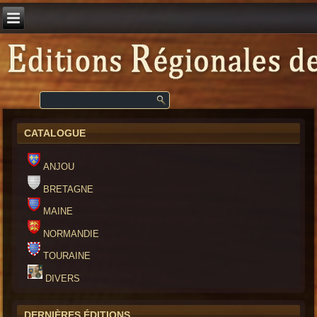
CATALOGUE
ANJOU
BRETAGNE
MAINE
NORMANDIE
TOURAINE
DIVERS
DERNIÈRES ÉDITIONS