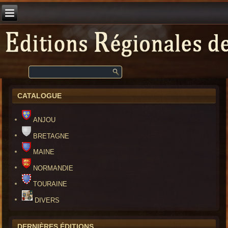
CATALOGUE
ANJOU
BRETAGNE
MAINE
NORMANDIE
TOURAINE
DIVERS
DERNIÈRES ÉDITIONS