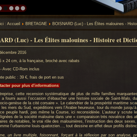
ici :
Accueil
BRETAGNE
BOISNARD (Luc) - Les Élites malouines - Histoir
RD (Luc) - Les Élites malouines - Histoire et Dicti
 décembre 2016
6 x 24 cm, à la française, broché avec rabats
 - Avec CD-Rom inclus
te public : 39 €, frais de port en sus
acter pour plus d'informations
reprise, cette recension systématique de plus de mille familles marquantes 
e a fourni aussi l’occasion d’ébaucher une histoire sociale de Saint-Malo, 
 Socio-genèse de la cité corsaire ». Le calendrier de la prospérité maritime s
 les mers du Sud, expéditions vers l’Arabie heureuse, tour du monde jusqu’à l’
e peuple hardi, pas même la Course, ici reconsidérée. L’auteur y scrute l
 lignées de la société malouine dans une « comparaison très novatrice des at
ires de notables, le vrai rôle des malouinières, l’instruction des deux sexes,
mme l’urbanisme louis-quatorzien…, tout dessine en effet deux profils distinc
, un livre multiple, foisonnant, forçant à la réflexion par son analyse, pr