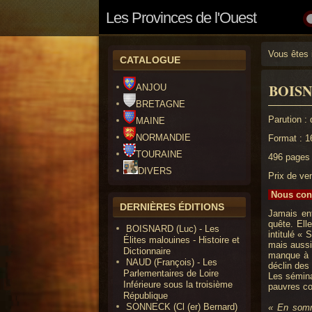
Les Provinces de l'Ouest
Vous êtes 
CATALOGUE
BOISNA
ANJOU
BRETAGNE
Parution :
MAINE
NORMANDIE
Format : 1
TOURAINE
496 pages
DIVERS
Prix de ven
Nous cont
DERNIÈRES ÉDITIONS
Jamais ent
quête. Ell
BOISNARD (Luc) - Les
intitulé «
Élites malouines - Histoire et
mais aussi
Dictionnaire
manque à c
NAUD (François) - Les
déclin des
Parlementaires de Loire
Les sémina
Inférieure sous la troisième
pauvres co
République
SONNECK (Cl (er) Bernard)
« En somme